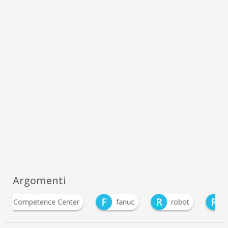
Argomenti
F
R
R
S
fanuc
robot
Robotica
sosten