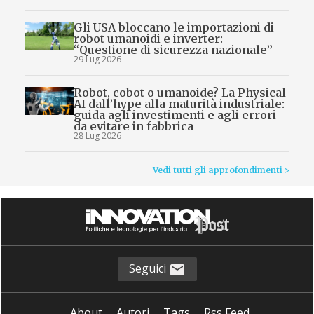
Gli USA bloccano le importazioni di
robot umanoidi e inverter:
“Questione di sicurezza nazionale”
29 Lug 2026
Robot, cobot o umanoide? La Physical
AI dall’hype alla maturità industriale:
guida agli investimenti e agli errori
da evitare in fabbrica
28 Lug 2026
Vedi tutti gli approfondimenti >
Seguici
About
Autori
Tags
Rss Feed