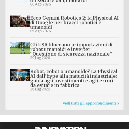
un settore da 1,1 miliardi
06 Ago 2026
Ecco Gemini Robotics 2: la Physical AI
di Google per bracci robotici e
umanoidi
05 Ago 2026
Gli USA bloccano le importazioni di
robot umanoidi e inverter:
“Questione di sicurezza nazionale”
29 Lug 2026
Robot, cobot o umanoide? La Physical
AI dall’hype alla maturità industriale:
guida agli investimenti e agli errori
da evitare in fabbrica
28 Lug 2026
Vedi tutti gli approfondimenti >