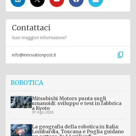
Contattaci
Vuoi maggiori informazioni?
content_copy
info@innovationpost.it
ROBOTICA
Mitsubishi Motors punta sugli
umanoidi: sviluppo e test in fabbrica
a Kyoto
07 Ago 2026
La geografia della robotica in Italia:
Lombardia, Toscana e Puglia guidano