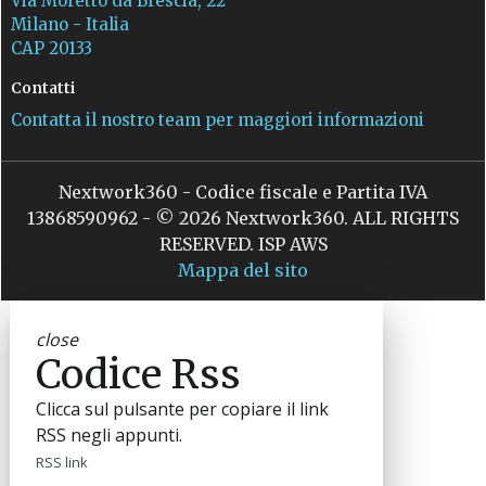
Via Moretto da Brescia, 22
Milano - Italia
CAP 20133
Contatti
Contatta il nostro team per maggiori informazioni
Nextwork360 - Codice fiscale e Partita IVA
13868590962 - © 2026 Nextwork360. ALL RIGHTS
RESERVED. ISP AWS
Mappa del sito
close
Codice Rss
Clicca sul pulsante per copiare il link
RSS negli appunti.
RSS link