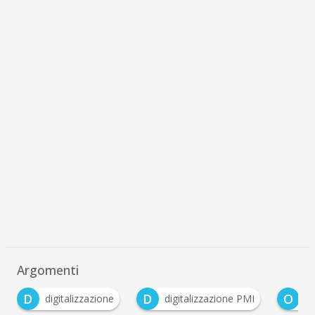
Argomenti
D
D
O
digitalizzazione
digitalizzazione PMI
O