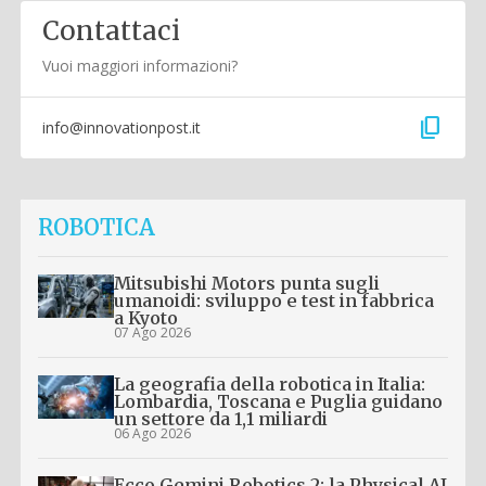
Contattaci
Vuoi maggiori informazioni?
content_copy
info@innovationpost.it
ROBOTICA
Mitsubishi Motors punta sugli
umanoidi: sviluppo e test in fabbrica
a Kyoto
07 Ago 2026
La geografia della robotica in Italia:
Lombardia, Toscana e Puglia guidano
un settore da 1,1 miliardi
06 Ago 2026
Ecco Gemini Robotics 2: la Physical AI