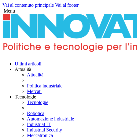
Vai al contenuto principale
Vai al footer
Menu
Twitter
Linkedin
Facebook
Youtube-
Instagram
Telegram
Ultimi articoli
play
Attualità
Attualità
Politica industriale
Mercati
Tecnologie
Tecnologie
Robotica
Automazione industriale
Industrial IT
Industrial Security
Meccatronica