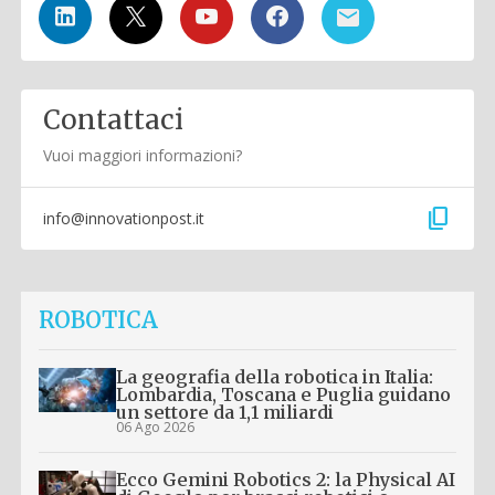
Contattaci
Vuoi maggiori informazioni?
content_copy
info@innovationpost.it
ROBOTICA
La geografia della robotica in Italia:
Lombardia, Toscana e Puglia guidano
un settore da 1,1 miliardi
06 Ago 2026
Ecco Gemini Robotics 2: la Physical AI