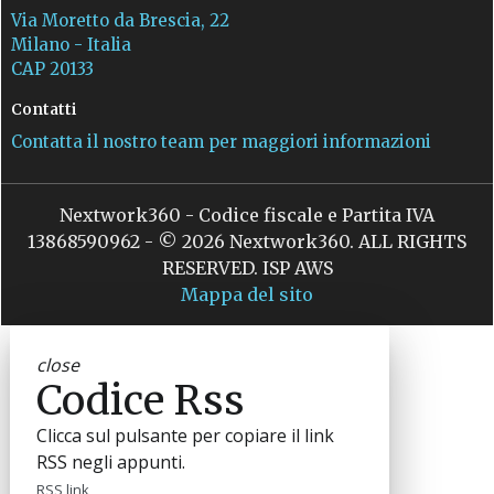
Via Moretto da Brescia, 22
Milano - Italia
CAP 20133
Contatti
Contatta il nostro team per maggiori informazioni
Nextwork360 - Codice fiscale e Partita IVA
13868590962 - © 2026 Nextwork360. ALL RIGHTS
RESERVED. ISP AWS
Mappa del sito
close
Codice Rss
Clicca sul pulsante per copiare il link
RSS negli appunti.
RSS link