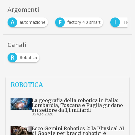
Argomenti
A
F
I
automazione
factory 4.0 smart
IFR
Canali
R
Robotica
ROBOTICA
La geografia della robotica in Italia:
Lombardia, Toscana e Puglia guidano
un settore da 1,1 miliardi
06 Ago 2026
Ecco Gemini Robotics 2: la Physical AI
di Google per bracci robotici e