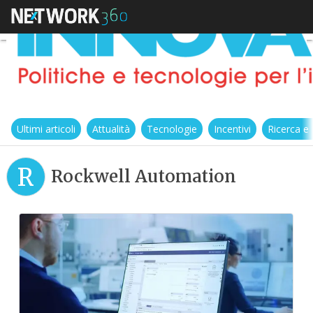
Ultimi articoli
Attualità
Tecnologie
Incentivi
Ricerca e
R
Rockwell Automation