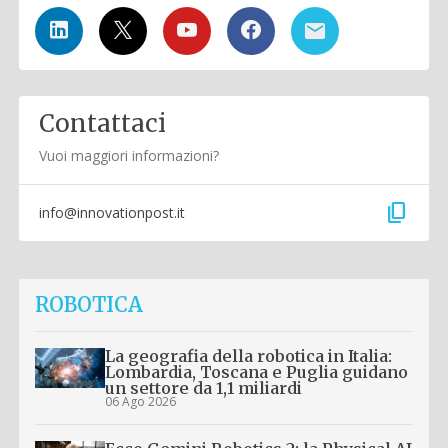
Contattaci
Vuoi maggiori informazioni?
content_copy
info@innovationpost.it
ROBOTICA
La geografia della robotica in Italia:
Lombardia, Toscana e Puglia guidano
un settore da 1,1 miliardi
06 Ago 2026