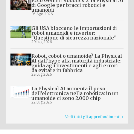
Ecco Gemini Robotics 2: la Physical AI
di Google per bracci robotici e
umanoidi
05 Ago 2026
Gli USA bloccano le importazioni di
robot umanoidi e inverter:
“Questione di sicurezza nazionale”
29 Lug 2026
Robot, cobot o umanoide? La Physical
AI dall’hype alla maturità industriale:
guida agli investimenti e agli errori
da evitare in fabbrica
28 Lug 2026
La Physical AI aumenta il peso
dell’elettronica nella robotica: in un
umanoide ci sono 2.000 chip
22 Lug 2026
Vedi tutti gli approfondimenti >