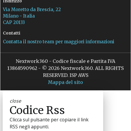
Indirizzo
Via Moretto da Brescia, 22
Milano - Italia
CAP 20133
Contatti
Contatta il nostro team per maggiori informazioni
Nextwork360 - Codice fiscale e Partita IVA
13868590962 - © 2026 Nextwork360. ALL RIGHTS
RESERVED. ISP AWS
Mappa del sito
close
Codice Rss
Clicca sul pulsante per copiare il link
RSS negli appunti.