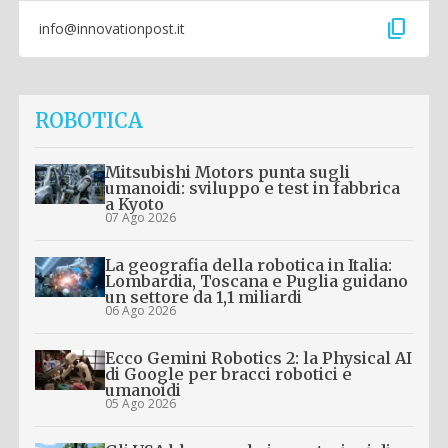
content_copy
info@innovationpost.it
ROBOTICA
Mitsubishi Motors punta sugli
umanoidi: sviluppo e test in fabbrica
a Kyoto
07 Ago 2026
La geografia della robotica in Italia:
Lombardia, Toscana e Puglia guidano
un settore da 1,1 miliardi
06 Ago 2026
Ecco Gemini Robotics 2: la Physical AI
di Google per bracci robotici e
umanoidi
05 Ago 2026