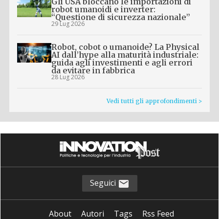
Gli USA bloccano le importazioni di
robot umanoidi e inverter:
“Questione di sicurezza nazionale”
29 Lug 2026
Robot, cobot o umanoide? La Physical
AI dall’hype alla maturità industriale:
guida agli investimenti e agli errori
da evitare in fabbrica
28 Lug 2026
Vedi tutti gli approfondimenti >
Seguici
About
Autori
Tags
Rss Feed