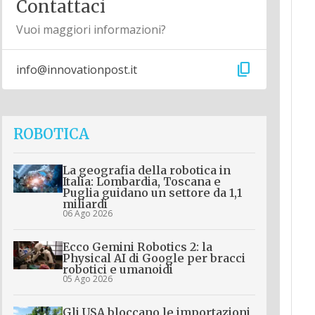
Contattaci
Vuoi maggiori informazioni?
content_copy
info@innovationpost.it
ROBOTICA
La geografia della robotica in
Italia: Lombardia, Toscana e
Puglia guidano un settore da 1,1
miliardi
06 Ago 2026
Ecco Gemini Robotics 2: la
Physical AI di Google per bracci
robotici e umanoidi
05 Ago 2026
Gli USA bloccano le importazioni