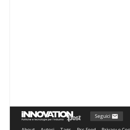
Seguici
About
Autori
Tags
Rss Feed
Privacy e Coo