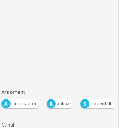
Argomenti
A
R
S
automazione
roboze
sostenibilità
Canali