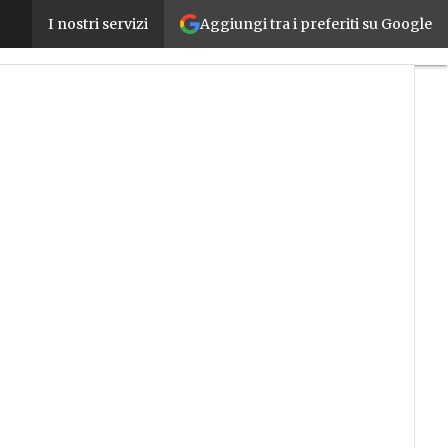
Aggiungi tra i preferiti su Google
La stampa 3D di Roboze per la produzione di pezzi d
I nostri servizi