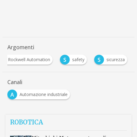
Argomenti
R
S
S
Rockwell Automation
safety
sicurezza
Canali
A
Automazione industriale
ROBOTICA