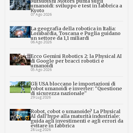
Mitsubishi Motors punta sugli
umanoidi: sviluppo e test in fabbrica a
Kyoto
07 Ago 2026
La geografia della robotica in Italia:
Lombardia, Toscana e Puglia guidano
un settore da 1,1 miliardi
06 Ago 2026
Ecco Gemini Robotics 2: la Physical AI
di Google per bracci robotici e
umanoidi
05 Ago 2026
Gli USA bloccano le importazioni di
robot umanoidi e inverter: “Questione
di sicurezza nazionale”
29 Lug 2026
Robot, cobot o umanoide? La Physical
AI dall’hype alla maturità industriale:
guida agli investimenti e agli errori da
evitare in fabbrica
28 Lug 2026