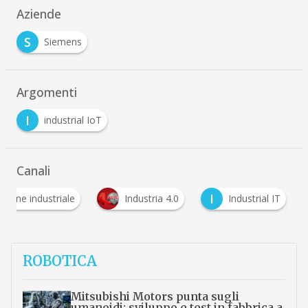
Aziende
S
Siemens
Argomenti
I
industrial IoT
Canali
I
ione industriale
Industria 4.0
Industrial IT
ROBOTICA
Mitsubishi Motors punta sugli
umanoidi: sviluppo e test in fabbrica a