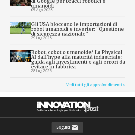
di Google per bracci robotici e
umanoidi
05 Ago 2026
Gli USA bloccano le importazioni di
robot umanoidi e inverter: “Questione
di sicurezza nazionale”
29 Lug 2026
Robot, cobot o umanoide? La Physical
AI dall’hype alla maturità industriale:
guida agli investimenti e agli errori da
evitare in fabbrica
28 Lug 2026
Vedi tutti gli approfondimenti >
Seguici