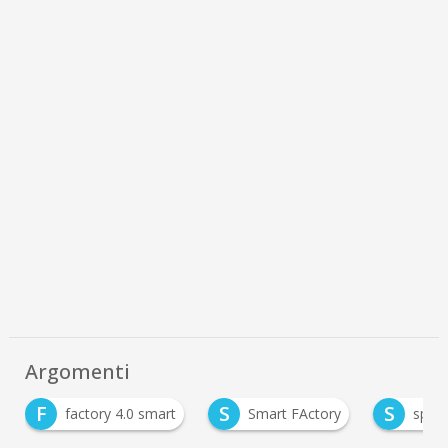
Argomenti
S
S
factory 4.0 smart
Smart FActory
sps italia