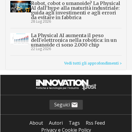
Robot, cobot o umanoide? La Physical
AI dall’hype alla maturità industriale:
guida agli investimenti e agli errori
da evitare in fabbrica
28 Lug 2026
La Physical AI aumenta il peso
dell’elettronica nella robotica: in un
umanoide ci sono 2.000 chip
22 Lug 2026
Vedi tutti gli approfondimenti >
Seguici
About
Autori
Tags
Rss Feed
Privacy e Cookie Policy