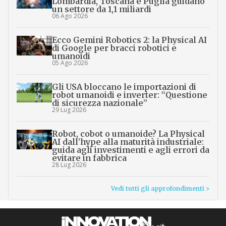
Lombardia, Toscana e Puglia guidano
un settore da 1,1 miliardi
06 Ago 2026
Ecco Gemini Robotics 2: la Physical AI
di Google per bracci robotici e
umanoidi
05 Ago 2026
Gli USA bloccano le importazioni di
robot umanoidi e inverter: “Questione
di sicurezza nazionale”
29 Lug 2026
Robot, cobot o umanoide? La Physical
AI dall’hype alla maturità industriale:
guida agli investimenti e agli errori da
evitare in fabbrica
28 Lug 2026
Vedi tutti gli approfondimenti >