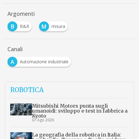
Argomenti
B
M
B&R
misura
…
Canali
A
Automazione industriale
ROBOTICA
Mitsubishi Motors punta sugli
umanoidi: sviluppo e test in fabbrica a
Kyoto
07 Ago 2026
La geografia della robotica in Italia: