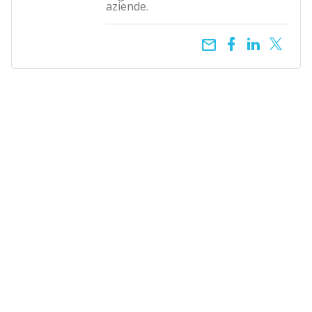
aziende.
email