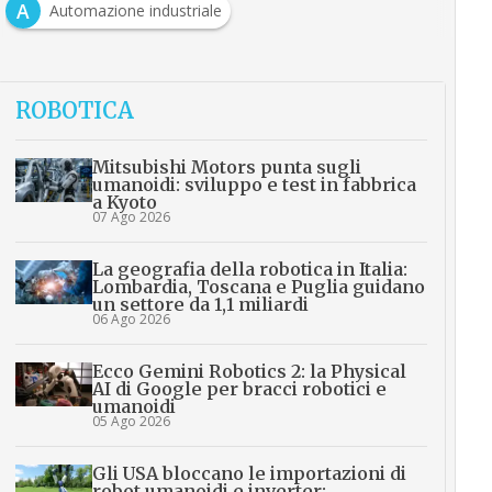
A
Automazione industriale
ROBOTICA
Mitsubishi Motors punta sugli
umanoidi: sviluppo e test in fabbrica
a Kyoto
07 Ago 2026
La geografia della robotica in Italia:
Lombardia, Toscana e Puglia guidano
un settore da 1,1 miliardi
06 Ago 2026
Ecco Gemini Robotics 2: la Physical
AI di Google per bracci robotici e
umanoidi
05 Ago 2026
Gli USA bloccano le importazioni di
robot umanoidi e inverter: