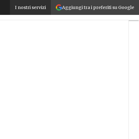
Aggiungi tra i preferiti su Google
Nuova gamma di switch managed IP67 da Murrele
I nostri servizi