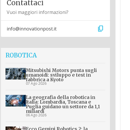
Contattaci
Vuoi maggiori informazioni?
content_copy
info@innovationpost.it
ROBOTICA
Mitsubishi Motors punta sugli
umanoidi: sviluppo e test in
fabbrica a Kyoto
07 Ago 2026
La geografia della robotica in
Italia: Lombardia, Toscana e
Puglia guidano un settore da 1,1
miliardi
06 Ago 2026
Ecco Gemini Robotics 2: la