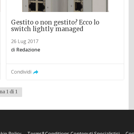
Gestito o non gestito? Ecco lo
switch lightly managed
26 Lug 2017
di
Redazione
Condividi
na 1 di 1
kie Policy
Terms&Conditions Contenuti Specialistici
Coo