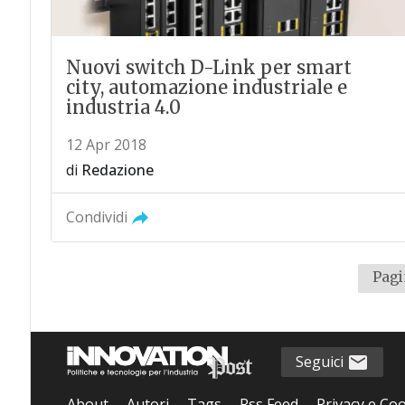
Nuovi switch D-Link per smart
city, automazione industriale e
industria 4.0
12 Apr 2018
di
Redazione
Condividi
Pagi
Seguici
About
Autori
Tags
Rss Feed
Privacy e Coo