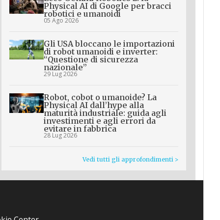
Physical AI di Google per bracci
robotici e umanoidi
05 Ago 2026
Gli USA bloccano le importazioni
di robot umanoidi e inverter:
“Questione di sicurezza
nazionale”
29 Lug 2026
Robot, cobot o umanoide? La
Physical AI dall’hype alla
maturità industriale: guida agli
investimenti e agli errori da
evitare in fabbrica
28 Lug 2026
Vedi tutti gli approfondimenti >
kie Center