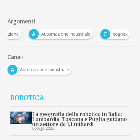
Argomenti
A
C
omazione
Automazione industriale
cognex
Canali
A
Automazione industriale
ROBOTICA
La geografia della robotica in Italia:
Lombardia, Toscana e Puglia guidano
un settore da 1,1 miliardi
06 Ago 2026