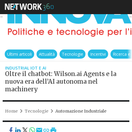
Ultimi articoli
Attualità
Tecnologie
Incentivi
Ricerca e
INDUSTRIAL IOT E AI
Oltre il chatbot: Wilson.ai Agents e la
nuova era dell’AI autonoma nel
machinery
Home
Tecnologie
Automazione Industriale