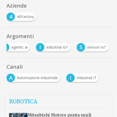
Aziende
4
40Factory
Argomenti
A
I
S
agentic ai
industrial IoT
sensori IoT
Canali
A
I
Automazione industriale
Industrial IT
ROBOTICA
Mitsubishi Motors punta sugli