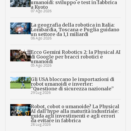
umanoidi: sviluppo e test in fabbrica
a Kyoto
07 Ago 2026
La geografia della robotica in Italia:
Lombardia, Toscana e Puglia guidano
un settore da 1,1 miliardi
06 Ago 2026
Ecco Gemini Robotics 2: la Physical AI
di Google per bracci robotici e
umanoidi
05 Ago 2026
Gli USA bloccano le importazioni di
robot umanoidi e inverter:
“Questione di sicurezza nazionale”
29 Lug 2026
Robot, cobot o umanoide? La Physical
AI dall’hype alla maturità industriale:
guida agli investimenti e agli errori
da evitare in fabbrica
28 Lug 2026