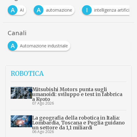
A
A
I
AI
automazione
intelligenza artificiale
Canali
A
Automazione industriale
ROBOTICA
Mitsubishi Motors punta sugli
umanoidi: sviluppo e test in fabbrica
a Kyoto
07 Ago 2026
La geografia della robotica in Italia:
Lombardia, Toscana e Puglia guidano
un settore da 1,1 miliardi
06 Ago 2026