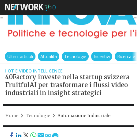
Ultimi articoli
Attualità
Tecnologie
Incentivi
Ricerca e
IIOT E VIDEO INTELLIGENCE
40Factory investe nella startup svizzera
FruitfulAI per trasformare i flussi video
industriali in insight strategici
Home
Tecnologie
Automazione Industriale