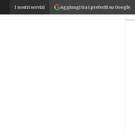
Aggiungi tra i preferiti su Google
Mindsphere e gli altri, le digital innovations di 
I nostri servizi