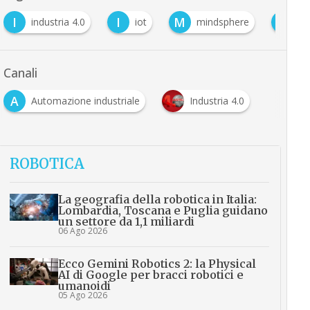
I
I
M
S
industria 4.0
iot
mindsphere
Si
Canali
A
Automazione industriale
Industria 4.0
ROBOTICA
La geografia della robotica in Italia:
Lombardia, Toscana e Puglia guidano
un settore da 1,1 miliardi
06 Ago 2026
Ecco Gemini Robotics 2: la Physical
AI di Google per bracci robotici e
umanoidi
05 Ago 2026