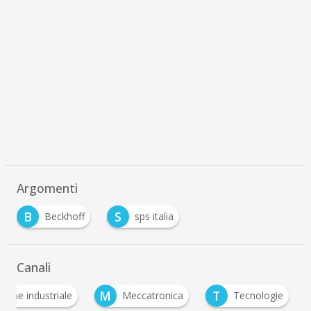
Argomenti
B
S
Beckhoff
sps italia
Canali
M
T
ione industriale
Meccatronica
Tecnologie