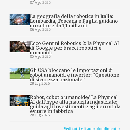
07 Ago 2026
La geografia della robotica in Italia:
Lombardia, Toscana e Puglia guidano
un settore da 1,1 miliardi
06 Ago 2026
Ecco Gemini Robotics 2: la Physical AI
di Google per bracci robotici e
umanoidi
05 Ago 2026
Gli USA bloccano le importazioni di
robot umanoidi e inverter: “Questione
di sicurezza nazionale”
29 Lug 2026
Robot, cobot o umanoide? La Physical
AI dall’hype alla maturità industriale:
guida agli investimenti e agli errori da
evitare in fabbrica
28 Lug 2026
Vedi tutti gli approfondimenti >