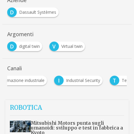
D
Dassault Systèmes
Argomenti
D
V
digital twin
Virtual twin
Canali
I
T
Industrial Security
Tecnologie e politiche per la so
ROBOTICA
Mitsubishi Motors punta sugli
umanoidi: sviluppo e test in fabbrica a
Kyoto