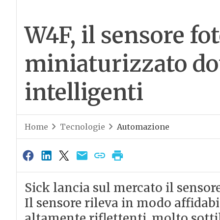
W4F, il sensore fot
miniaturizzato dot
intelligenti
Home
Tecnologie
Automazione
Sick lancia sul mercato il sensor
Il sensore rileva in modo affidabi
altamente riflettenti, molto sotti