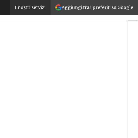
Aggiungi tra i preferiti su Google
W4F, il sensore fotoelettrico miniaturizzato dotato 
I nostri servizi