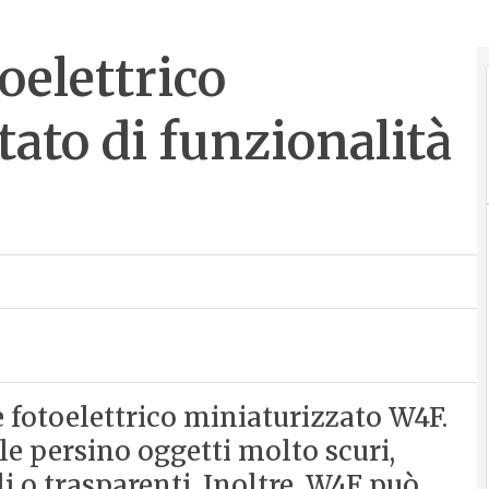
oelettrico
ato di funzionalità
e fotoelettrico miniaturizzato W4F.
le persino oggetti molto scuri,
li o trasparenti. Inoltre, W4F può