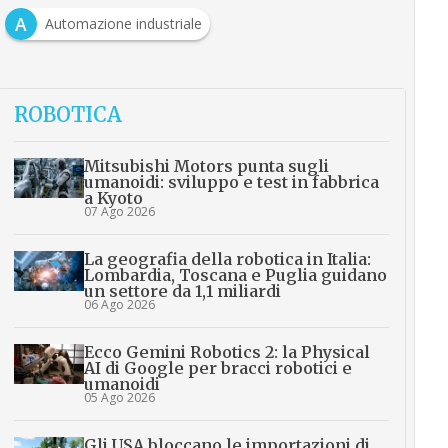
A
Automazione industriale
ROBOTICA
Mitsubishi Motors punta sugli
umanoidi: sviluppo e test in fabbrica
a Kyoto
07 Ago 2026
La geografia della robotica in Italia:
Lombardia, Toscana e Puglia guidano
un settore da 1,1 miliardi
06 Ago 2026
Ecco Gemini Robotics 2: la Physical
AI di Google per bracci robotici e
umanoidi
05 Ago 2026
Gli USA bloccano le importazioni di