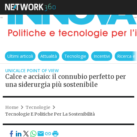
Ultimi articoli
Attualità
Tecnologie
Incentivi
Ricerca e
UNICALCE POINT OF VIEW
Calce e acciaio: il connubio perfetto per
una siderurgia più sostenibile
Home
Tecnologie
Tecnologie E Politiche Per La Sostenibilità