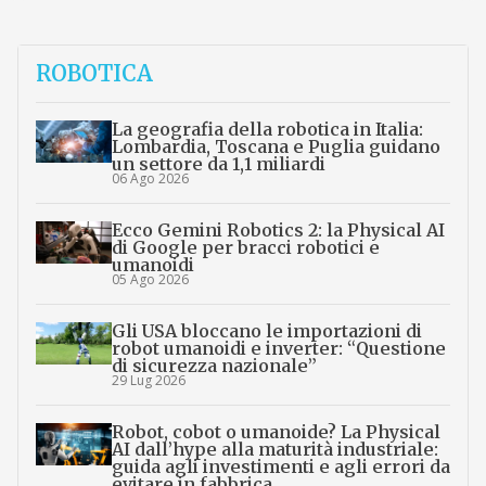
ROBOTICA
La geografia della robotica in Italia:
Lombardia, Toscana e Puglia guidano
un settore da 1,1 miliardi
06 Ago 2026
Ecco Gemini Robotics 2: la Physical AI
di Google per bracci robotici e
umanoidi
05 Ago 2026
Gli USA bloccano le importazioni di
robot umanoidi e inverter: “Questione
di sicurezza nazionale”
29 Lug 2026
Robot, cobot o umanoide? La Physical
AI dall’hype alla maturità industriale:
guida agli investimenti e agli errori da
evitare in fabbrica