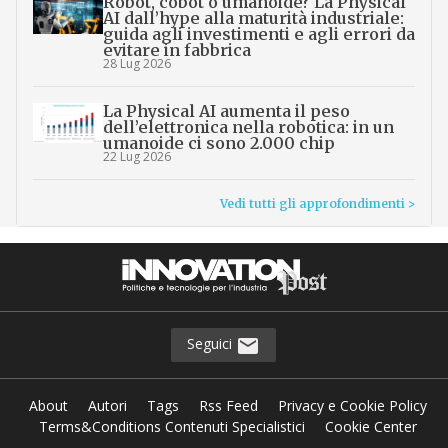
Robot, cobot o umanoide? La Physical
AI dall’hype alla maturità industriale:
guida agli investimenti e agli errori da
evitare in fabbrica
28 Lug 2026
La Physical AI aumenta il peso
dell’elettronica nella robotica: in un
umanoide ci sono 2.000 chip
22 Lug 2026
Vedi tutti gli approfondimenti >
Seguici
About
Autori
Tags
Rss Feed
Privacy e Cookie Policy
Terms&Conditions Contenuti Specialistici
Cookie Center