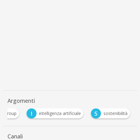
Argomenti
I
S
ng group
intelligenza artificiale
sostenibilità
Canali