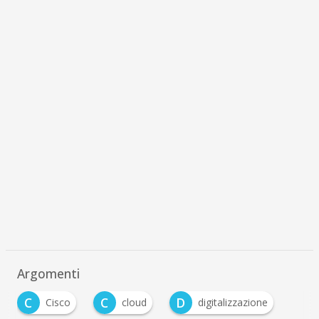
Argomenti
C
C
D
Cisco
cloud
digitalizzazione