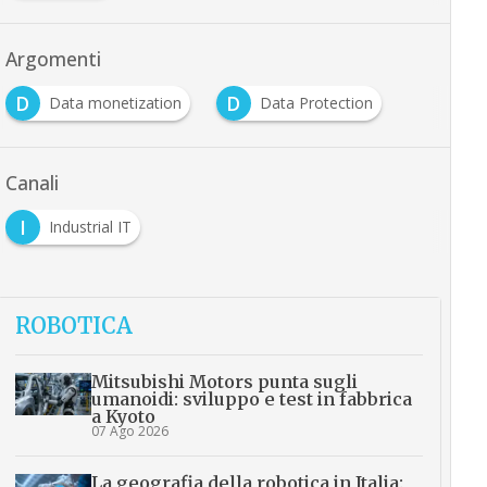
Argomenti
D
D
Data monetization
Data Protection
Canali
I
Industrial IT
ROBOTICA
Mitsubishi Motors punta sugli
umanoidi: sviluppo e test in fabbrica
a Kyoto
07 Ago 2026
La geografia della robotica in Italia: