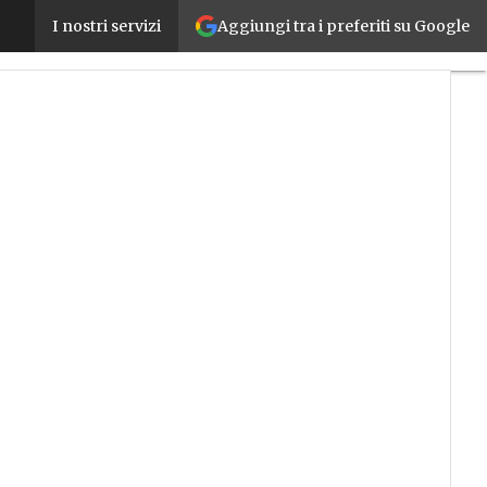
Aggiungi tra i preferiti su Google
Cloud: quale adottare per una protezione ottimale 
I nostri servizi