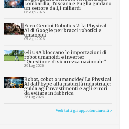
Lombardia, Toscana e Puglia guidano
un settore da 1,1 miliardi
06 Ago 2026
Ecco Gemini Robotics 2: la Physical
AI di Google per bracci robotici e
umanoidi
05 Ago 2026
Gli USA bloccano le importazioni di
robot umanoidi e inverter:
“Questione di sicurezza nazionale”
29 Lug 2026
Robot, cobot o umanoide? La Physical
AI dall’hype alla maturità industriale:
guida agli investimenti e agli errori
da evitare in fabbrica
28 Lug 2026
Vedi tutti gli approfondimenti >