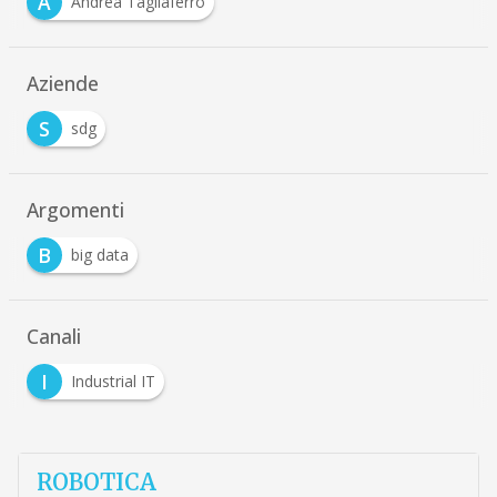
A
Andrea Tagliaferro
Aziende
S
sdg
Argomenti
B
big data
Canali
I
Industrial IT
ROBOTICA