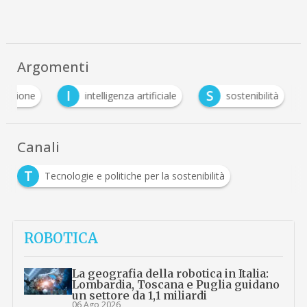
Argomenti
I
S
ovazione
intelligenza artificiale
sostenibilità
Canali
T
Tecnologie e politiche per la sostenibilità
ROBOTICA
La geografia della robotica in Italia:
Lombardia, Toscana e Puglia guidano
un settore da 1,1 miliardi
06 Ago 2026