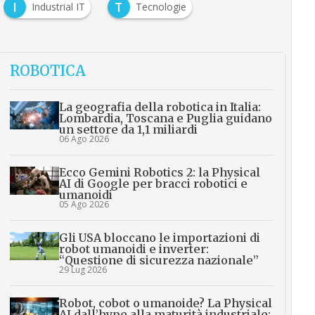
I
T
Industrial IT
Tecnologie
ROBOTICA
La geografia della robotica in Italia:
Lombardia, Toscana e Puglia guidano
un settore da 1,1 miliardi
06 Ago 2026
Ecco Gemini Robotics 2: la Physical
AI di Google per bracci robotici e
umanoidi
05 Ago 2026
Gli USA bloccano le importazioni di
robot umanoidi e inverter:
“Questione di sicurezza nazionale”
29 Lug 2026
Robot, cobot o umanoide? La Physical
AI dall’hype alla maturità industriale: