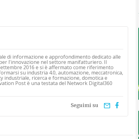
ale di informazione e approfondimento dedicato alle
 per l'innovazione nel settore manifatturiero. Il
i settembre 2016 e si è affermato come riferimento
nformarsi su industria 4.0, automazione, meccatronica,
ty industriale, ricerca e formazione, domotica e
vation Post è una testata del Network Digital360
email
Seguimi su