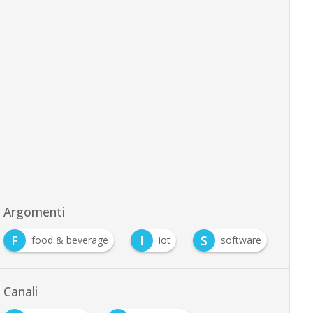
Argomenti
F
I
S
food & beverage
iot
software
Canali