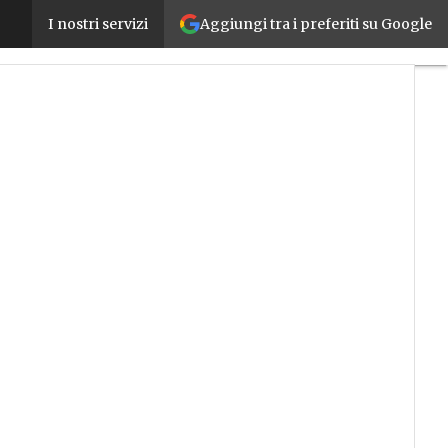
Aggiungi tra i preferiti su Google
Danfoss ha acquisito Prosa e fornirà soluzioni in c
I nostri servizi