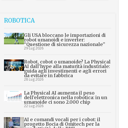
ROBOTICA
Gli USA bloccano le importazioni di
robot umanoidi e inverter:
“Questione di sicurezza nazionale”
29 Lug 2026
Robot, cobot o umanoide? La Physical
AI dall’hype alla maturità industriale:
guida agli investimenti e agli errori
da evitare in fabbrica
28 Lug 2026
La Physical AI aumenta il peso
dell’elettronica nella robotica: in un
umanoide ci sono 2.000 chip
22 Lug 2026
AI e comandi vocali per i cobot: il
progetto Bocia di Omitech per la