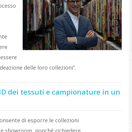
rocesso
nte
ere
a essere
eazione delle loro collezioni”.
3D dei tessuti e campionature in un
onsente di esporre le collezioni
vate showroom, nonché richiedere