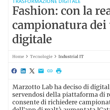
TRASFORMAZIONE DIGITALE
Fashion: con la rea
campionatura dei 
digitale
Home
Tecnologie
Industrial IT
Marzotto Lab ha deciso di digital
servendosi della piattaforma di r
consente di richiedere campionatu
dell’app di realtà aumentata ICata