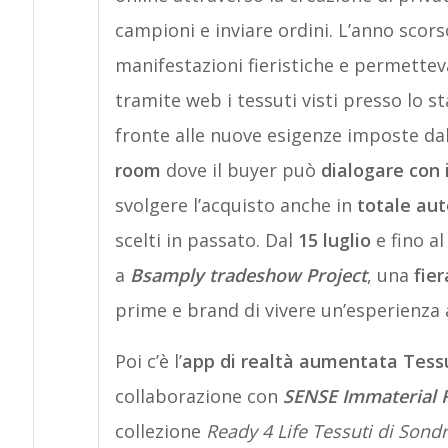
campioni e inviare ordini. L’anno scors
manifestazioni fieristiche e permetteva
tramite web i tessuti visti presso lo s
fronte alle nuove esigenze imposte da
room
dove il buyer può
dialogare con
svolgere l’acquisto anche in
totale au
scelti in passato. Dal
15 luglio
e fino a
a
Bsamply tradeshow Project
, una
fier
prime e brand di vivere un’esperienza 
Poi c’è l’
app di realtà aumentata
Tessu
collaborazione con
SENSE Immaterial R
collezione
Ready 4 Life Tessuti di Sondr