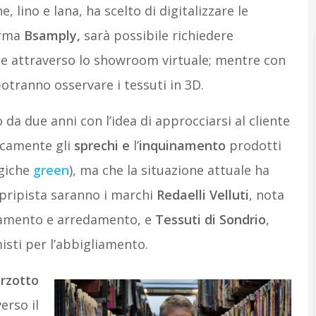
lino e lana, ha scelto di digitalizzare le
orma
Bsamply,
sarà possibile richiedere
ne attraverso lo showroom virtuale; mentre con
otranno osservare i tessuti in 3D.
 da due anni con l’idea di approcciarsi al cliente
camente gli
sprechi e
l’
inquinamento
prodotti
ogiche
green
), ma che la situazione attuale ha
apripista saranno i marchi
Redaelli Velluti
, nota
liamento e arredamento, e
Tessuti di Sondrio
,
isti per l’abbigliamento.
rzotto
erso il