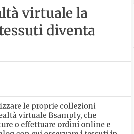
ltà virtuale la
tessuti diventa
izzare le proprie collezioni
ealtà virtuale Bsamply, che
re o effettuare ordini online e
log con cui osservare i tessuti in