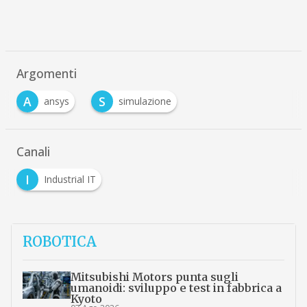
Argomenti
A
S
ansys
simulazione
Canali
I
Industrial IT
ROBOTICA
Mitsubishi Motors punta sugli
umanoidi: sviluppo e test in fabbrica a
Kyoto