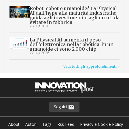
Robot, cobot o umanoide? La Physical
AI dall’hype alla maturità industriale:
guida agli investimenti e agli errori da
evitare in fabbrica
28 Lug 2026
La Physical AI aumenta il peso
dell’elettronica nella robotica: in un
umanoide ci sono 2.000 chip
22 Lug 2026
Vedi tutti gli approfondimenti >
Seguici
About
Autori
Tags
Rss Feed
Privacy e Cookie Policy