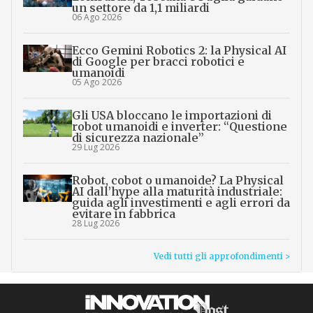
un settore da 1,1 miliardi
06 Ago 2026
Ecco Gemini Robotics 2: la Physical AI
di Google per bracci robotici e
umanoidi
05 Ago 2026
Gli USA bloccano le importazioni di
robot umanoidi e inverter: “Questione
di sicurezza nazionale”
29 Lug 2026
Robot, cobot o umanoide? La Physical
AI dall’hype alla maturità industriale:
guida agli investimenti e agli errori da
evitare in fabbrica
28 Lug 2026
Vedi tutti gli approfondimenti >