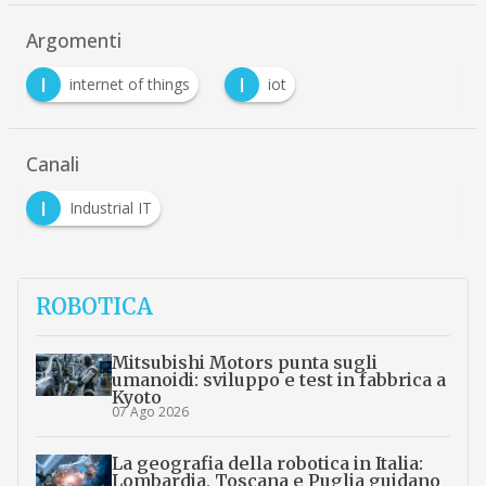
Argomenti
I
I
internet of things
iot
Canali
I
Industrial IT
ROBOTICA
Mitsubishi Motors punta sugli
umanoidi: sviluppo e test in fabbrica a
Kyoto
07 Ago 2026
La geografia della robotica in Italia:
Lombardia, Toscana e Puglia guidano