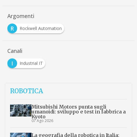
Argomenti
R
Rockwell Automation
Canali
I
Industrial IT
ROBOTICA
Mitsubishi Motors punta sugli
umanoidi: sviluppo e test in fabbrica a
Kyoto
07 Ago 2026
La geografia della robotica in Italia: