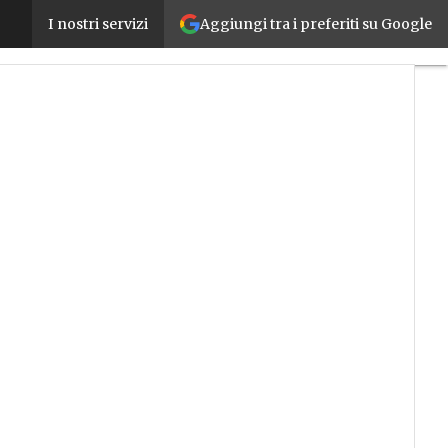
Aggiungi tra i preferiti su Google
Nuovi switch D-Link per smart city, automazione in
I nostri servizi