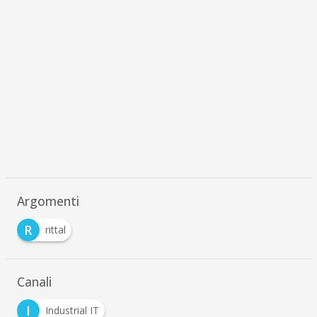
Argomenti
R
rittal
Canali
I
Industrial IT