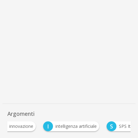
Argomenti
I
S
zione
intelligenza artificiale
SPS Italia 2024