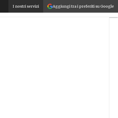
Aggiungi tra i preferiti su Google
Integrare i dati di produzione nelle strategie di bu
I nostri servizi