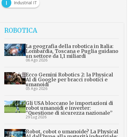
I
Industrial IT
ROBOTICA
La geografia della robotica in Italia:
Lombardia, Toscana e Puglia guidano
un settore da 1,1 miliardi
06 Ago 2026
Ecco Gemini Robotics 2: la Physical
AI di Google per bracci robotici e
umanoidi
05 Ago 2026
Gli USA bloccano le importazioni di
robot umanoidi e inverter:
“Questione di sicurezza nazionale”
29 Lug 2026
Robot, cobot o umanoide? La Physical
AI dall’hype alla maturità industriale: