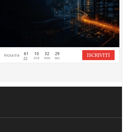
61
10
32
29
ISCRIVITI
Inizia tra