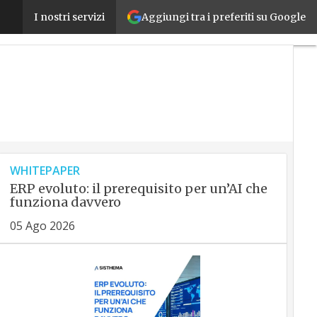
Xcelerator: Siemens spinge la Twin Transition nel 
Aggiungi tra i preferiti su Google
I nostri servizi
WHITEPAPER
ERP evoluto: il prerequisito per un’AI che
funziona davvero
05 Ago 2026