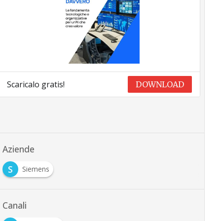
Scaricalo gratis!
DOWNLOAD
Aziende
S
Siemens
Canali