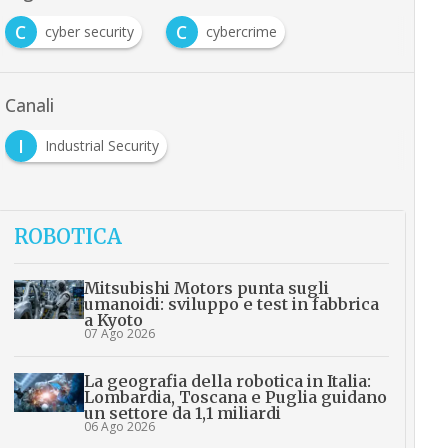
C
C
cyber security
cybercrime
Canali
I
Industrial Security
ROBOTICA
Mitsubishi Motors punta sugli
umanoidi: sviluppo e test in fabbrica
a Kyoto
07 Ago 2026
La geografia della robotica in Italia:
Lombardia, Toscana e Puglia guidano
un settore da 1,1 miliardi
06 Ago 2026