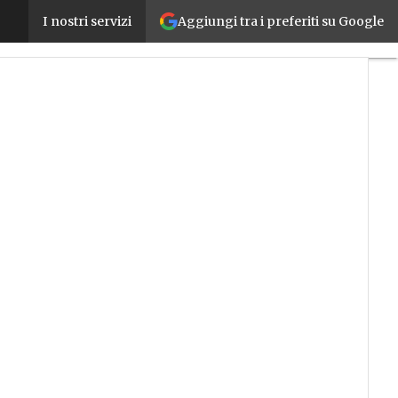
Aggiungi tra i preferiti su Google
La defense in depth di Schneider Electric a Roma a
I nostri servizi