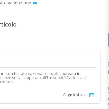
t e validazione.
rticolo
nni con testate nazionali e locali. Laureata in
ienze sociali applicate all'Università Cattolica di
cronaca.
email
Seguimi su