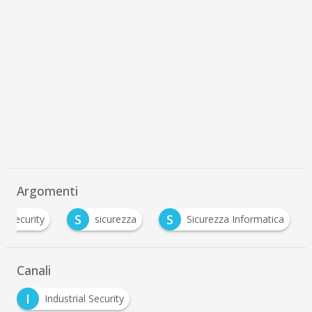
Argomenti
S
S
er security
sicurezza
Sicurezza Informatica
Canali
I
Industrial Security