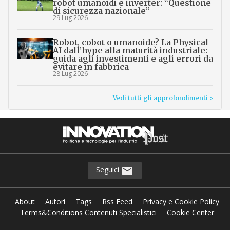
robot umanoidi e inverter: “Questione
di sicurezza nazionale”
29 Lug 2026
Robot, cobot o umanoide? La Physical
AI dall’hype alla maturità industriale:
guida agli investimenti e agli errori da
evitare in fabbrica
28 Lug 2026
Vedi tutti gli approfondimenti >
Seguici
About
Autori
Tags
Rss Feed
Privacy e Cookie Policy
Terms&Conditions Contenuti Specialistici
Cookie Center