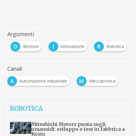
Argomenti
D
I
R
e
decision
innovazione
Robotica
Canali
A
M
Automazione industriale
Meccatronica
ROBOTICA
Mitsubishi Motors punta sugli
umanoidi: sviluppo e test in fabbrica a
Kyoto