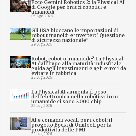
Ecco Gemini Robotics 2: la Physical AI
di Google per bracci robotici e
umanoidi
05 Ago 2026
Gli USA bloccano le importazioni di
robot umanoidi e inverter: “Questione
di sicurezza nazionale”
29 Lug 2026
Robot, cobot o umanoide? La Physical
AI dall’hype alla maturità industriale:
guida agli investimenti e agli errori da
evitare in fabbrica
28 Lug 2026
La Physical AI aumenta il peso
dell’elettronica nella robotica: in un
umanoide ci sono 2.000 chip
22 Lug 2026
AI e comandi vocali per i cobot: il
progetto Bocia di Omitech per la
produttività delle PMI
22 Lug 2026