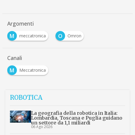
Argomenti
M
O
meccatronica
Omron
Canali
M
Meccatronica
ROBOTICA
La geografia della robotica in Italia:
Lombardia, Toscana e Puglia guidano
un settore da 1,1 miliardi
06 Ago 2026